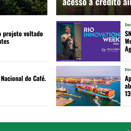
acesso a crédito a
De
 projeto voltado
SN
ntes
We
Ag
De
 Nacional do Café.
Ap
ab
13