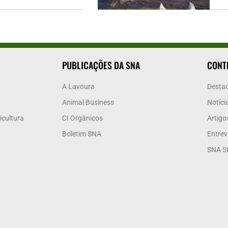
PUBLICAÇÕES DA SNA
CONT
A Lavoura
Desta
Animal Business
Notíci
icultura
CI Orgânicos
Artigo
Boletim SNA
Entrev
SNA S