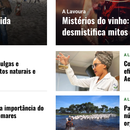
A Lavoura
ida
Mistérios do vinho:
desmistifica mitos
A 
ulgas e
Co
os naturais e
ef
Ae
A 
 a importância do
Pa
omares
nú
or