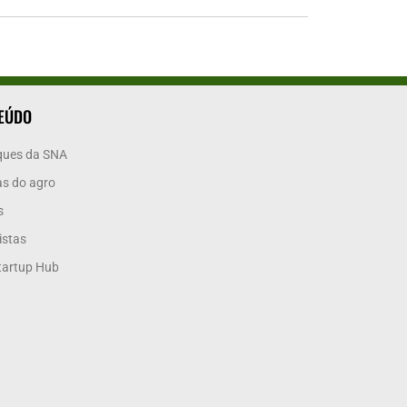
EÚDO
ques da SNA
as do agro
s
istas
tartup Hub