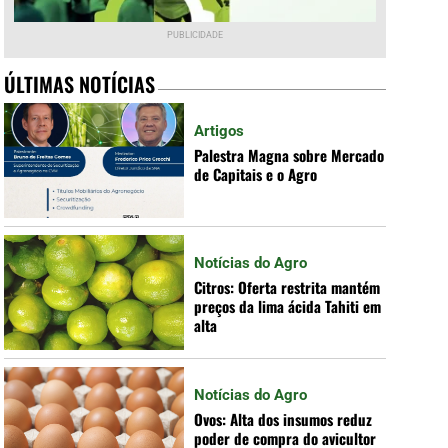
PUBLICIDADE
ÚLTIMAS NOTÍCIAS
Artigos
Palestra Magna sobre Mercado
de Capitais e o Agro
Notícias do Agro
Citros: Oferta restrita mantém
preços da lima ácida Tahiti em
alta
Notícias do Agro
Ovos: Alta dos insumos reduz
poder de compra do avicultor